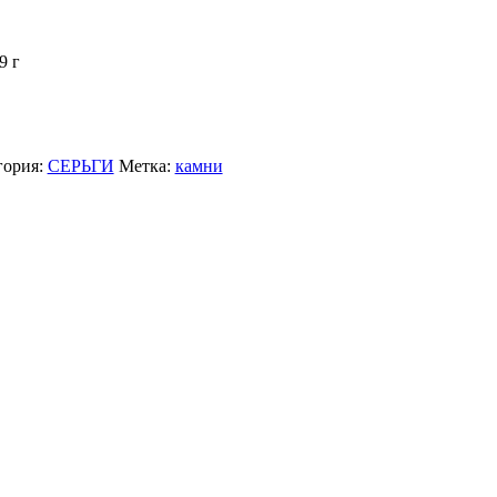
9 г
гория:
СЕРЬГИ
Метка:
камни