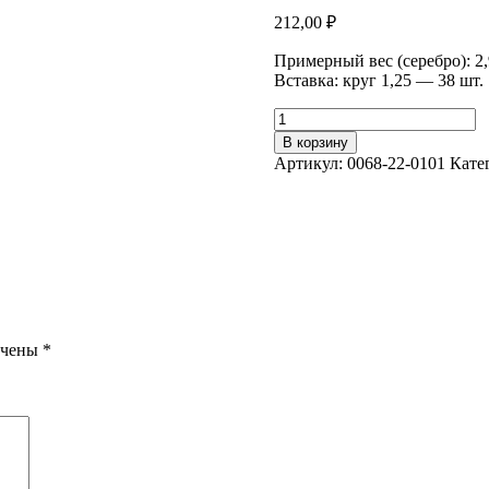
212,00
₽
Примерный вес (серебро): 2,
Вставка: круг 1,25 — 38 шт.
Количество
Серьги
В корзину
0068-
Артикул:
0068-22-0101
Кате
22-
0101
ечены
*