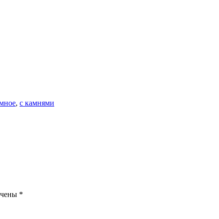
мное
,
с камнями
ечены
*